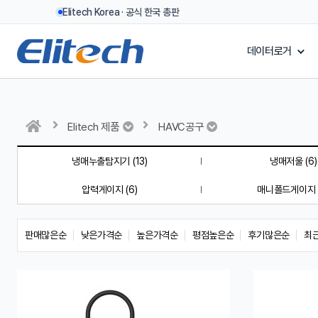
Elitech Korea · 공식 한국 총판
데이터로거
Elitech 제품
HAVC공구
냉매누출탐지기 (13)
냉매저울 (6)
압력게이지 (6)
매니폴드게이지 (
판매많은순
낮은가격순
높은가격순
평점높은순
후기많은순
최