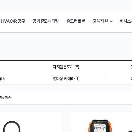
HVAC/R 공구
공기질모니터링
온도컨트롤
고객지원
회사소
디지털온도계 (8)
9)
열화상 카메라 (1)
근등록순