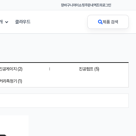
장바구니
마이쇼핑
주문내역조회
로그인
개
클라우드
제품 검색
진공게이지 (2)
진공펌프 (5)
거리측정기 (1)