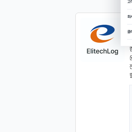
고
회
클