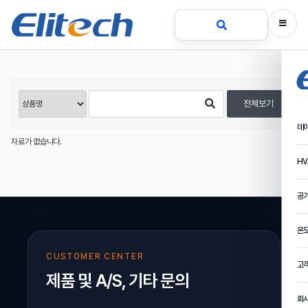
전체보기
데
자료가 없습니다.
HV
공
온
CUSTOMER CENTER
고
제품 및 A/S, 기타 문의
회