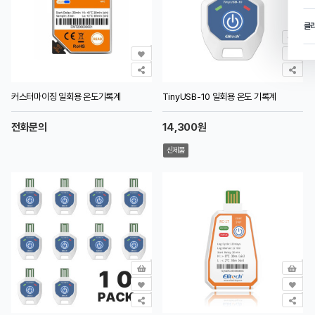
클
커스터마이징 일회용 온도기록계
TinyUSB-10 일회용 온도 기록계
전화문의
14,300원
신제품