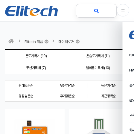
Elitech 제품
데이터로거
데
온도기록계 (19)
온습도기록계 (11)
무선기록계 (7)
일회용기록계 (10)
HV
공
판매많은순
낮은가격순
높은가격순
평점높은순
후기많은순
최근등록순
온
고
회